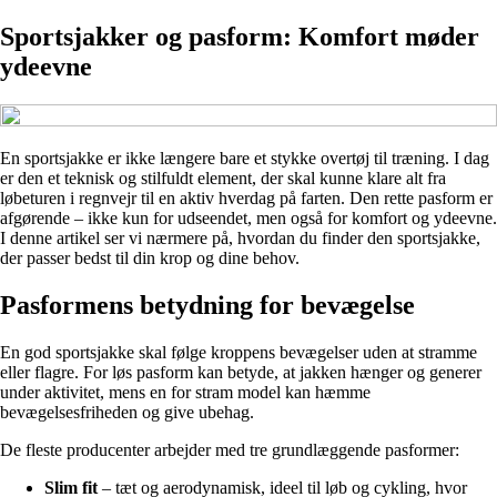
Sportsjakker og pasform: Komfort møder
ydeevne
En sportsjakke er ikke længere bare et stykke overtøj til træning. I dag
er den et teknisk og stilfuldt element, der skal kunne klare alt fra
løbeturen i regnvejr til en aktiv hverdag på farten. Den rette pasform er
afgørende – ikke kun for udseendet, men også for komfort og ydeevne.
I denne artikel ser vi nærmere på, hvordan du finder den sportsjakke,
der passer bedst til din krop og dine behov.
Pasformens betydning for bevægelse
En god sportsjakke skal følge kroppens bevægelser uden at stramme
eller flagre. For løs pasform kan betyde, at jakken hænger og generer
under aktivitet, mens en for stram model kan hæmme
bevægelsesfriheden og give ubehag.
De fleste producenter arbejder med tre grundlæggende pasformer:
Slim fit
– tæt og aerodynamisk, ideel til løb og cykling, hvor