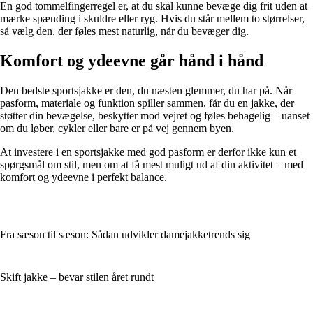
En god tommelfingerregel er, at du skal kunne bevæge dig frit uden at
mærke spænding i skuldre eller ryg. Hvis du står mellem to størrelser,
så vælg den, der føles mest naturlig, når du bevæger dig.
Komfort og ydeevne går hånd i hånd
Den bedste sportsjakke er den, du næsten glemmer, du har på. Når
pasform, materiale og funktion spiller sammen, får du en jakke, der
støtter din bevægelse, beskytter mod vejret og føles behagelig – uanset
om du løber, cykler eller bare er på vej gennem byen.
At investere i en sportsjakke med god pasform er derfor ikke kun et
spørgsmål om stil, men om at få mest muligt ud af din aktivitet – med
komfort og ydeevne i perfekt balance.
Fra sæson til sæson: Sådan udvikler damejakketrends sig
Skift jakke – bevar stilen året rundt