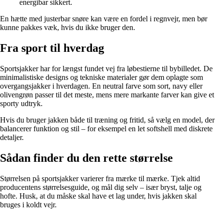
energibar sikkert.
En hætte med justerbar snøre kan være en fordel i regnvejr, men bør
kunne pakkes væk, hvis du ikke bruger den.
Fra sport til hverdag
Sportsjakker har for længst fundet vej fra løbestierne til bybilledet. De
minimalistiske designs og tekniske materialer gør dem oplagte som
overgangsjakker i hverdagen. En neutral farve som sort, navy eller
olivengrøn passer til det meste, mens mere markante farver kan give et
sporty udtryk.
Hvis du bruger jakken både til træning og fritid, så vælg en model, der
balancerer funktion og stil – for eksempel en let softshell med diskrete
detaljer.
Sådan finder du den rette størrelse
Størrelsen på sportsjakker varierer fra mærke til mærke. Tjek altid
producentens størrelsesguide, og mål dig selv – især bryst, talje og
hofte. Husk, at du måske skal have et lag under, hvis jakken skal
bruges i koldt vejr.