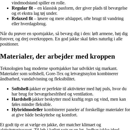
vindmodstand spiller en rolle.
Regular fit
– en klassisk pasform, der giver plads til bevægelse
og et ekstra lag tøj under.
Relaxed fit
– løsere og mere afslappet, ofte brugt til vandring
eller hverdagsbrug.
Når du prøver en sportsjakke, så bevæg dig i den: løft armene, bøj dig
forover, og drej overkroppen. En god jakke skal føles naturlig i alle
positioner.
Materialer, der arbejder med kroppen
Teknologien bag moderne sportsjakker har udviklet sig markant.
Materialer som softshell, Gore-Tex og letvægtsnylon kombinerer
åndbarhed, vandafvisning og fleksibilitet.
Softshell
-jakker er perfekte til aktiviteter med høj puls, hvor du
har brug for bevægelsesfrihed og ventilation.
Hardshell
-jakker beskytter mod kraftig regn og vind, men kan
føles mindre fleksible.
Hybridmodeller
kombinerer paneler af forskellige materialer for
at give både beskyttelse og komfort.
Et godt tip er at vælge en jakke, der matcher klimaet og
aktivitetsniveauet. Til løb i køligt vejr er en let, åndbar jakke ideel,