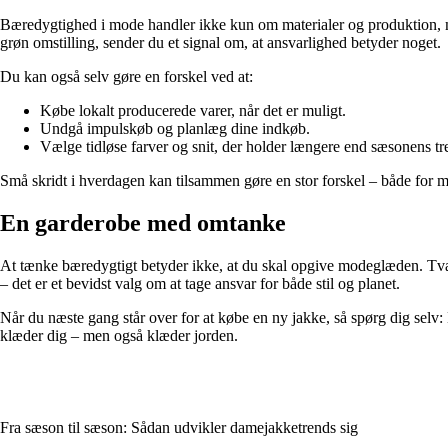
Bæredygtighed i mode handler ikke kun om materialer og produktion, me
grøn omstilling, sender du et signal om, at ansvarlighed betyder noget.
Du kan også selv gøre en forskel ved at:
Købe lokalt producerede varer, når det er muligt.
Undgå impulskøb og planlæg dine indkøb.
Vælge tidløse farver og snit, der holder længere end sæsonens tr
Små skridt i hverdagen kan tilsammen gøre en stor forskel – både for mi
En garderobe med omtanke
At tænke bæredygtigt betyder ikke, at du skal opgive modeglæden. Tvært
– det er et bevidst valg om at tage ansvar for både stil og planet.
Når du næste gang står over for at købe en ny jakke, så spørg dig selv:
klæder dig – men også klæder jorden.
Fra sæson til sæson: Sådan udvikler damejakketrends sig