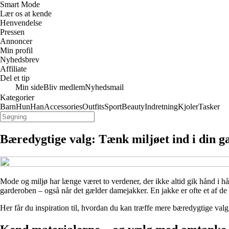
Smart Mode
Lær os at kende
Henvendelse
Pressen
Annoncer
Min profil
Nyhedsbrev
Affiliate
Del et tip
Min side
Bliv medlem
Nyhedsmail
Kategorier
Barn
Hun
Han
Accessories
Outfits
Sport
Beauty
Indretning
Kjoler
Tasker
Bæredygtige valg: Tænk miljøet ind i din
Mode og miljø har længe været to verdener, der ikke altid gik hånd i hån
garderoben – også når det gælder damejakker. En jakke er ofte et af de 
Her får du inspiration til, hvordan du kan træffe mere bæredygtige valg