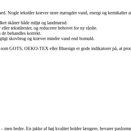
ghed. Nogle tekstiler kræver store mængder vand, energi og kemikalier a
lket skåner både miljø og landmænd.
 eller tekstilrester, og reducerer behovet for ny råolie.
s de behandles korrekt.
edygtigt skovbrug og kræver mindre vand end bomuld.
er som GOTS, OEKO-TEX eller Bluesign er gode indikatorer på, at produ
 – men bedre. En jakke af høj kvalitet holder længere, bevarer pasform