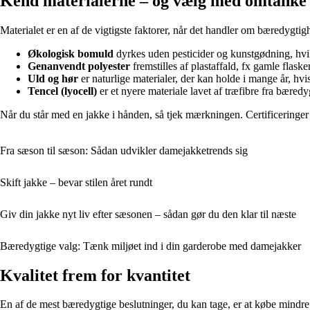
Kend materialerne – og vælg med omtanke
Materialet er en af de vigtigste faktorer, når det handler om bæredygti
Økologisk bomuld
dyrkes uden pesticider og kunstgødning, hvi
Genanvendt polyester
fremstilles af plastaffald, fx gamle flasker
Uld og hør
er naturlige materialer, der kan holde i mange år, hvi
Tencel (lyocell)
er et nyere materiale lavet af træfibre fra bær
Når du står med en jakke i hånden, så tjek mærkningen. Certificering
Fra sæson til sæson: Sådan udvikler damejakketrends sig
Skift jakke – bevar stilen året rundt
Giv din jakke nyt liv efter sæsonen – sådan gør du den klar til næste
Bæredygtige valg: Tænk miljøet ind i din garderobe med damejakker
Kvalitet frem for kvantitet
En af de mest bæredygtige beslutninger, du kan tage, er at købe mindre