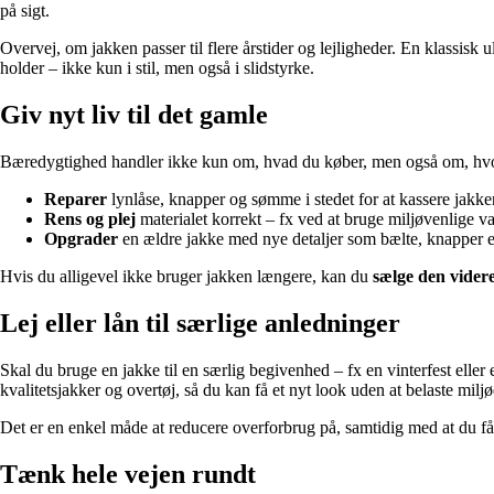
på sigt.
Overvej, om jakken passer til flere årstider og lejligheder. En klassisk
holder – ikke kun i stil, men også i slidstyrke.
Giv nyt liv til det gamle
Bæredygtighed handler ikke kun om, hvad du køber, men også om, hvorda
Reparer
lynlåse, knapper og sømme i stedet for at kassere jakke
Rens og plej
materialet korrekt – fx ved at bruge miljøvenlige 
Opgrader
en ældre jakke med nye detaljer som bælte, knapper el
Hvis du alligevel ikke bruger jakken længere, kan du
sælge den vider
Lej eller lån til særlige anledninger
Skal du bruge en jakke til en særlig begivenhed – fx en vinterfest eller 
kvalitetsjakker og overtøj, så du kan få et nyt look uden at belaste miljø
Det er en enkel måde at reducere overforbrug på, samtidig med at du få
Tænk hele vejen rundt