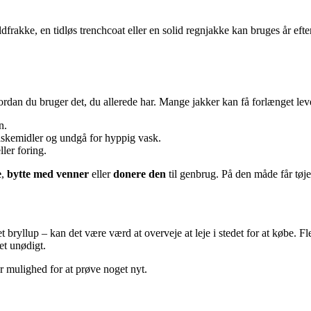
 uldfrakke, en tidløs trenchcoat eller en solid regnjakke kan bruges år e
n du bruger det, du allerede har. Mange jakker kan få forlænget levet
n.
vaskemidler og undgå for hyppig vask.
ler foring.
e
,
bytte med venner
eller
donere den
til genbrug. På den måde får tøjet 
et bryllup – kan det være værd at overveje at leje i stedet for at købe. F
et unødigt.
r mulighed for at prøve noget nyt.