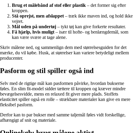
Brug et målebånd af stof eller plastik
– det former sig efter
kroppen.
Stå oprejst, men afslappet
– træk ikke maven ind, og hold ikke
vejret.
Mål uden på undertøj
– tykt tøj kan give forkerte resultater.
Få hjælp, hvis muligt
– især til hofte- og benlængdemål, som
kan være svære at tage alene.
Skriv målene ned, og sammenlign dem med størrelsesguiden for det
mærke, du vil købe. Husk, at størrelser kan variere betydeligt mellem
producenter.
Pasform og stil spiller også ind
Selv med de rigtige mål kan pasformen påvirke, hvordan bukserne
føles. En slim fit-model sidder tættere til kroppen og kræver mindre
bevægelsesvidde, mens en relaxed fit giver mere plads. Stoffets
elasticitet spiller også en rolle – strækbare materialer kan give en mere
fleksibel pasform.
Derfor kan to par bukser med samme taljemål føles vidt forskellige,
afhængigt af snit og materiale.
Onlinekøb: brug målene aktivt