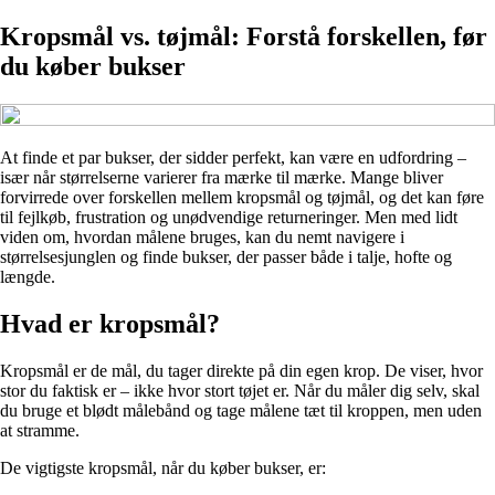
Kropsmål vs. tøjmål: Forstå forskellen, før
du køber bukser
At finde et par bukser, der sidder perfekt, kan være en udfordring –
især når størrelserne varierer fra mærke til mærke. Mange bliver
forvirrede over forskellen mellem kropsmål og tøjmål, og det kan føre
til fejlkøb, frustration og unødvendige returneringer. Men med lidt
viden om, hvordan målene bruges, kan du nemt navigere i
størrelsesjunglen og finde bukser, der passer både i talje, hofte og
længde.
Hvad er kropsmål?
Kropsmål er de mål, du tager direkte på din egen krop. De viser, hvor
stor du faktisk er – ikke hvor stort tøjet er. Når du måler dig selv, skal
du bruge et blødt målebånd og tage målene tæt til kroppen, men uden
at stramme.
De vigtigste kropsmål, når du køber bukser, er: