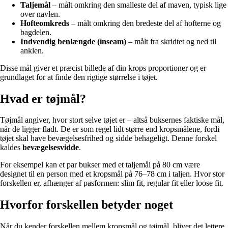
Taljemål
– målt omkring den smalleste del af maven, typisk lige
over navlen.
Hofteomkreds
– målt omkring den bredeste del af hofterne og
bagdelen.
Indvendig benlængde (inseam)
– målt fra skridtet og ned til
anklen.
Disse mål giver et præcist billede af din krops proportioner og er
grundlaget for at finde den rigtige størrelse i tøjet.
Hvad er tøjmål?
Tøjmål angiver, hvor stort selve tøjet er – altså buksernes faktiske mål,
når de ligger fladt. De er som regel lidt større end kropsmålene, fordi
tøjet skal have bevægelsesfrihed og sidde behageligt. Denne forskel
kaldes
bevægelsesvidde
.
For eksempel kan et par bukser med et taljemål på 80 cm være
designet til en person med et kropsmål på 76–78 cm i taljen. Hvor stor
forskellen er, afhænger af pasformen: slim fit, regular fit eller loose fit.
Hvorfor forskellen betyder noget
Når du kender forskellen mellem kropsmål og tøjmål, bliver det lettere